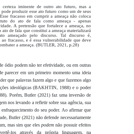
 certeza iminente de outro ato futuro, mas a
 pode produzir esse ato futuro como um de seus
. Esse fracasso em cumprir a ameaça não coloca
atuto do ato de fala como ameaça - apenas
vidade. A pretensão que fortalece a ameaça, no
o ato de fala que constitui a ameaça materializará
to ameaçado pelo discurso. Tal discurso é,
l ao fracasso, e é essa vulnerabilidade que deve
 combater a ameaça. (BUTLER, 2021, p.28)
de ódio podem não ter efetividade, ou em outras
ode parecer em um primeiro momento uma ideia
nder que palavras fazem algo e que fazemos algo
unções ideológicas (BAKHTIN, 1988) e o poder
8). Porém, Butler (2021) faz uma inversão de
agem nos levando a refletir sobre sua agência, sua
 enfraquecimento do seu poder. Ao afirmar que
dade, Butler (2021) não defende necessariamente
gum, mas sim que eles
podem
não possuir efeitos
ertê-los através da própria linguagem, na