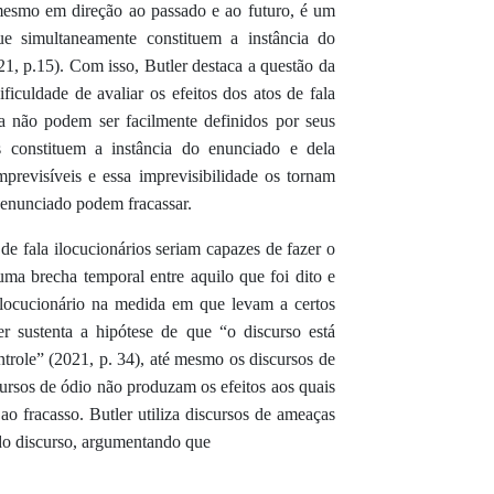
 mesmo em direção ao passado e ao futuro, é um
ue simultaneamente constituem a instância do
 p.15). Com isso, Butler destaca a questão da
ficuldade de avaliar os efeitos dos atos de fala
a não podem ser facilmente definidos por seus
s constituem a instância do enunciado e dela
mprevisíveis e essa imprevisibilidade os tornam
 enunciado podem fracassar.
e fala ilocucionários seriam capazes de fazer o
a brecha temporal entre aquilo que foi dito e
erlocucionário na medida em que levam a certos
er sustenta a hipótese de que “o discurso está
trole” (2021, p. 34), até mesmo os discursos de
scursos de ódio não produzam os efeitos aos quais
ao fracasso. Butler utiliza discursos de ameaças
 do discurso, argumentando que