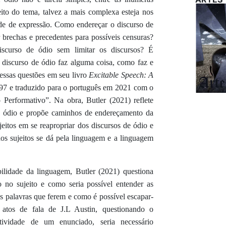
to do tema, talvez a mais complexa esteja nos
dade de expressão. Como endereçar o discurso de
r brechas e precedentes para possíveis censuras?
iscurso de ódio sem limitar os discursos? É
o discurso de ódio faz alguma coisa, como faz e
 essas questões em seu livro
Excitable Speech: A
97 e traduzido para o português em 2021 com o
 Performativo”. Na obra, Butler (2021) reflete
de ódio e propõe caminhos de endereçamento da
jeitos em se reapropriar dos discursos de ódio e
os sujeitos se dá pela linguagem e a linguagem
ilidade da linguagem, Butler (2021) questiona
o no sujeito e como seria possível entender as
das palavras que ferem e como é possível escapar-
 atos de fala de J.L Austin, questionando o
ividade de um enunciado, seria necessário