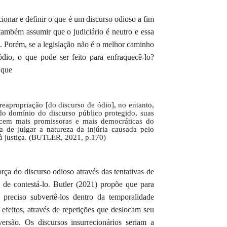
ionar e definir o que é um discurso odioso a fim
 também assumir que o judiciário é neutro e essa
 Porém, se a legislação não é o melhor caminho
dio, o que pode ser feito para enfraquecê-lo?
 que
reapropriação [do discurso de ódio], no entanto,
do domínio do discurso público protegido, suas
ecem mais promissoras e mais democráticas do
a de julgar a natureza da injúria causada pelo
 à justiça. (BUTLER, 2021, p.170)
orça do discurso odioso através das tentativas de
 de contestá-lo. Butler (2021) propõe que para
é preciso
subvertê-los dentro da temporalidade
s efeitos, através de repetições que deslocam seu
nversão. Os
discursos insurrecionários seriam a