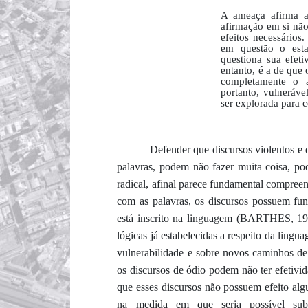
A ameaça afirma a
afirmação em si não
efeitos necessários
em questão o est
questiona sua efeti
entanto, é a de que 
completamente o a
portanto, vulneráve
ser explorada para
Defender que discursos violentos e 
palavras, podem não fazer muita coisa, p
radical, afinal parece fundamental compree
com as palavras, os discursos possuem f
está inscrito na linguagem (BARTHES, 198
lógicas já estabelecidas a respeito da lingu
vulnerabilidade e sobre novos caminhos de
os discursos de ódio podem não ter efetivi
que esses discursos não possuem efeito al
na medida em que seria possível subv