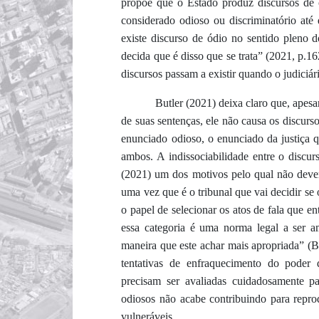
propõe que o
Estado produz discursos de 
considerado odioso ou discriminatório até
existe discurso de ódio no sentido pleno 
decida que é disso que se trata” (2021, p.1
discursos passam a existir quando o judiciár
Butler (2021) deixa claro que, apesar
de suas sentenças, ele não causa os discurs
enunciado odioso, o enunciado da justiça 
ambos. A indissociabilidade entre o discur
(2021) um dos motivos pelo qual não devem
uma vez que é o tribunal que vai decidir se o
o papel de selecionar os atos de fala que en
essa categoria é uma norma legal a ser am
maneira que este achar mais apropriada” (
tentativas de enfraquecimento do poder 
precisam ser avaliadas cuidadosamente p
odiosos não acabe contribuindo para reprod
vulneráveis.