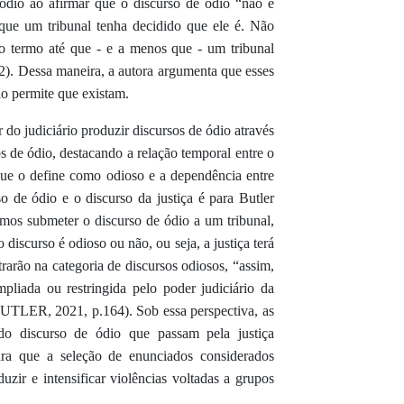
ódio ao afirmar que o discurso de ódio “não é
 que um tribunal tenha decidido que ele é. Não
do termo até que - e a menos que - um tribunal
62). Dessa maneira, a autora argumenta que esses
io permite que existam.
 do judiciário produzir discursos de ódio através
os de ódio, destacando a relação temporal entre o
que o define como odioso e a dependência entre
so de ódio e o discurso da justiça é para Butler
os submeter o discurso de ódio a um tribunal,
 discurso é odioso ou não, ou seja, a justiça terá
trarão na categoria de discursos odiosos, “assim,
pliada ou restringida pelo poder judiciário da
BUTLER, 2021, p.164). Sob essa perspectiva, as
do discurso de ódio que passam pela justiça
ara que a seleção de enunciados considerados
uzir e intensificar violências voltadas a grupos