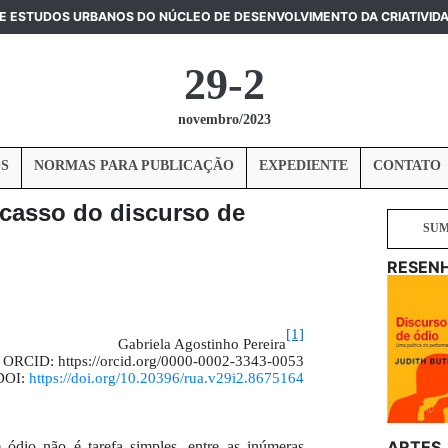
DE ESTUDOS URBANOS DO NÚCLEO DE DESENVOLVIMENTO DA CRIATIVID
29-2
novembro/2023
S
NORMAS PARA PUBLICAÇÃO
EXPEDIENTE
CONTATO
acasso do discurso de
SU
RESEN
[1]
Gabriela Agostinho Pereira
ORCID: https://orcid.org/0000-0002-3343-0053
DOI:
https://doi.org/10.20396/rua.v29i2.8675164
ARTES
 ódio não é tarefa simples, entre as inúmeras