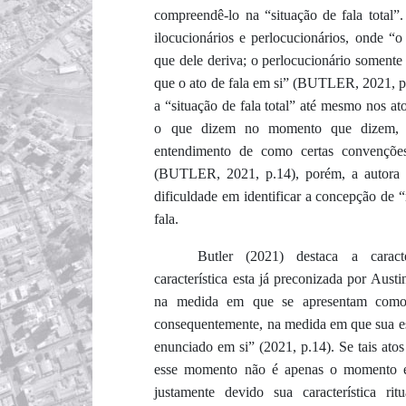
compreendê-lo na “situação de fala total”.
ilocucionários e perlocucionários, onde “o 
que dele deriva; o perlocucionário somente
que o ato de fala em si” (BUTLER, 2021, p.
a “situação de fala total” até mesmo nos a
o que dizem no momento que dizem, en
entendimento de como certas convençõ
(BUTLER, 2021, p.14), porém, a autora 
dificuldade em identificar a concepção de 
fala.
Butler (2021) destaca a caracter
característica esta já preconizada por Aus
na medida em que se apresentam como u
consequentemente, na medida em que sua esf
enunciado em si” (2021, p.14). Se tais at
esse momento não é apenas o momento e
justamente devido sua característica 