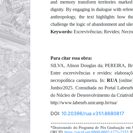
and memory transform territories marked
dignity. By engaging in dialogue with refer
anthropology, the text highlights how th
challenge the logic of abandonment and sile
Keywords:
Escrevivências; Revides; Necro
Para citar essa obra:
SILVA, Alison Douglas da; PEREIRA, Bru
Entre escrevivências e revides: elaboraçõ
necropolítica campineira. In:
RUA
[onlin
Junho/2025. Consultada no Portal Labeurb
do Núcleo de Desenvolvimento da Criativid
http://www.labeurb.unicamp.br/rua/
DOI:
10.20396/rua.v31i1.8680817
---------------------------------------
*Doutorando do Programa de Pós Graduação em S
ORCID:
https://orcid.org/0000-0002-1771-2333
. 