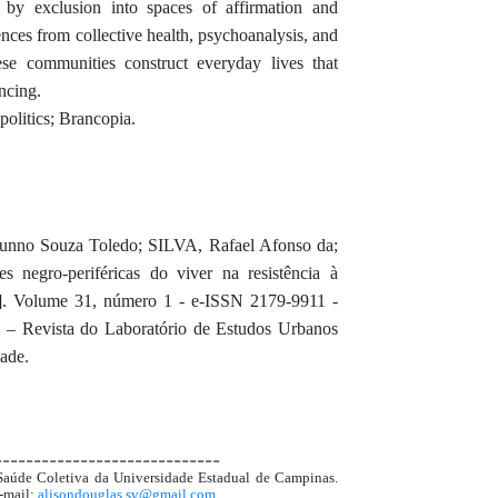
 by exclusion into spaces of affirmation and
ences from collective health, psychoanalysis, and
ese communities construct everyday lives that
ncing.
politics; Brancopia.
nno Souza Toledo; SILVA, Rafael Afonso da;
es negro-periféricas do viver na resistência à
e]. Volume 31, número 1 - e-ISSN 2179-9911 -
 – Revista do Laboratório de Estudos Urbanos
ade.
-----------------------------
aúde Coletiva da Universidade Estadual de Campinas.
E-mail:
alisondouglas.sv@gmail.com
.