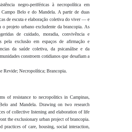
stência negro-periféricas à necropolítica em
 Campo Belo e do Mandela. A partir de duas
cas de escuta e elaboração coletiva do viver — e
m o projeto urbano excludente da brancopia. As
ogeridas de cuidado, moradia, convivência e
os pela exclusão em espaços de afirmação e
ncias da saúde coletiva, da psicanálise e da
omunidades constroem cotidianos que desafiam a
de Revide; Necropolítica; Brancopia.
ms of resistance to necropolitics in Campinas,
Belo and Mandela. Drawing on two research
es of collective listening and elaboration of life
ont the exclusionary urban project of brancopia.
practices of care, housing, social interaction,