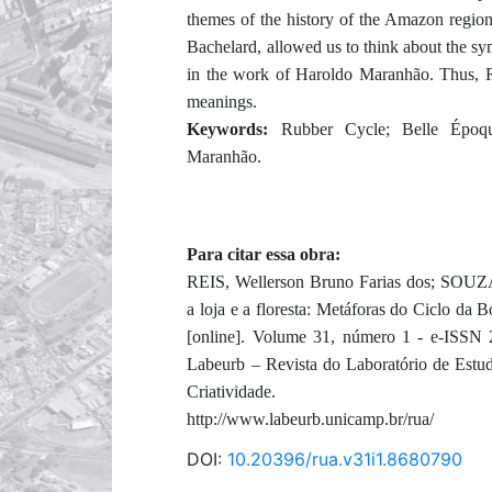
themes of the history of the Amazon regio
Bachelard, allowed us to think about the sy
in the work of Haroldo Maranhão. Thus, R
meanings.
Keywords:
Rubber Cycle; Belle Époqu
Maranhão.
Para citar essa obra:
REIS, Wellerson Bruno Farias dos; SOUZ
a loja e a floresta: Metáforas do Ciclo da 
[online]. Volume 31, número 1 - e-ISSN 
Labeurb – Revista do Laboratório de Est
Criatividade.
http://www.labeurb.unicamp.br/rua/
DOI:
10.20396/rua.v31i1.8680790