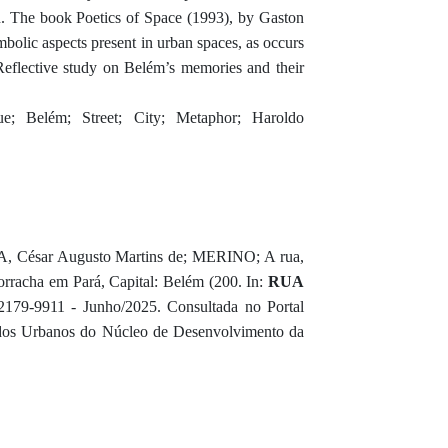
n. The book Poetics of Space (1993), by Gaston
mbolic aspects present in urban spaces, as occurs
eflective study on Belém’s memories and their
e; Belém; Street; City; Metaphor; Haroldo
A, César Augusto Martins de; MERINO; A rua,
Borracha em Pará, Capital: Belém (200. In:
RUA
2179-9911 - Junho/2025. Consultada no Portal
udos Urbanos do Núcleo de Desenvolvimento da