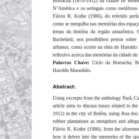
Borracha (1870-1912) na cidade de Belém
N’América e os seringais como metáforas 
Flávio R. Kothe (1986), do referido perí
como se mergulha nas memórias dos espaços
temas da história da região amazônica. 
Bachelard, nos possibilitou pensar sobre
urbanos, como ocorre na obra de Haroldo 
reflexivo acerca das memórias da cidade de 
Palavras Chave:
Ciclo da Borracha; B
Haroldo Maranhão.
Abstract:
Using excerpts from the anthology Pará, Ca
article aims to discuss issues related to t
1912) in the city of Belém, using Rua dos
rubber plantations as metaphors and alleg
Flávio R. Kothe (1986), from the aforement
how it delves into the memories of the sp