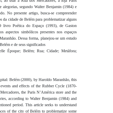
, ao usar a Rua dos Mercadores, a loja Paris
e alegorias, segundo Walter Benjamin (1984) e
odo. No presente artigo, busca-se compreender
 da cidade de Belém para problematizar alguns
O livro Poética do Espaço (1993), de Gaston
 os aspectos simbólicos presentes nos espaços
Maranhão. Dessa forma, planejou-se um estudo
Belém e de seus significados
elle Époque; Belém; Rua; Cidade; Metáfora;
pital: Belém (2000), by Haroldo Maranhão, this
he events and effects of the Rubber Cycle (1870-
 Mercadores, the Paris N’América store and the
ories, according to Walter Benjamin (1984) and
ioned period. This article seeks to understand
aces of the city of Belém to problematize some