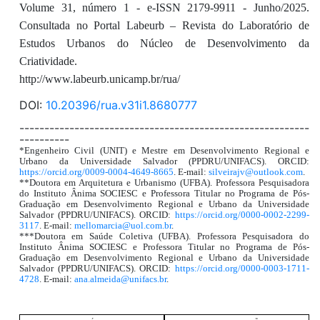
Volume 31, número 1 - e-ISSN 2179-9911 - Junho/2025.
Consultada no Portal Labeurb – Revista do Laboratório de
Estudos Urbanos do Núcleo de Desenvolvimento da
Criatividade.
http://www.labeurb.unicamp.br/rua/
DOI:
10.20396/rua.v31i1.8680777
----------------------------------------------------------
----------
*Engenheiro Civil (UNIT) e Mestre em Desenvolvimento Regional e
Urbano da Universidade Salvador (PPDRU/UNIFACS). ORCID:
https://orcid.org/0009-0004-4649-8665
. E-mail:
silveirajv@outlook.com
.
**Doutora em Arquitetura e Urbanismo (UFBA). Professora Pesquisadora
do Instituto Ânima SOCIESC e Professora Titular no Programa de Pós-
Graduação em Desenvolvimento Regional e Urbano da Universidade
Salvador (PPDRU/UNIFACS). ORCID:
https://orcid.org/0000-0002-2299-
3117
. E-mail:
mellomarcia@uol.com.br
.
***Doutora em Saúde Coletiva (UFBA). Professora Pesquisadora do
Instituto Ânima SOCIESC e Professora Titular no Programa de Pós-
Graduação em Desenvolvimento Regional e Urbano da Universidade
Salvador (PPDRU/UNIFACS). ORCID:
https://orcid.org/0000-0003-1711-
4728
. E-mail:
ana.almeida@unifacs.br
.