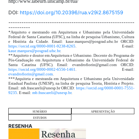
http://www.labeurb.unicamp.br/rua/
DOI:
https://doi.org/10.20396/rua.v29i2.8675159
----------------------------------------------------------
----------
*Arquiteto e mestrando em Arquitetura e Urbanismo pela Universidade
Federal de Santa Catarina (UFSC), na linha de pesquisa Urbanismo, Cultura
e História da Cidade. Email: kaue.marques@posgrad.ufsc.br ORCID:
https://orcid.org/0000-0001-9238-8265
. E-mail:
kaue.marques@posgrad.ufsc.br
.
**Arquiteto e doutor em Arquitetura e Urbanismo. Docente do Programa de
Pós-Graduação em Arquitetura e Urbanismo da Universidade Federal de
Santa Catarina (UFSC). Email: evandrofiorin@gmail.com ORCID:
https://orcid.org/0000-0002-6556-1461
. E-mail:
evandrofiorin@gmail.com
.
***Arquiteta e mestranda em Arquitetura e Urbanismo pela Universidade
Estadual Paulista (UNESP), na linha de pesquisa Teoria, História e Projeto.
Email: mb.frascareli@unesp.br ORCID:
https://orcid.org/0000-0001-7551-
9235
. E-mail:
mb.frascareli@unesp.br
.
SUMÁRIO
APRESENTAÇÃO
ESTUDOS
RESENHA