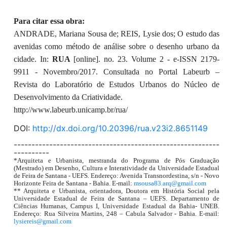
Para citar essa obra:
ANDRADE, Mariana Sousa de; REIS, Lysie dos; O estudo das
avenidas como método de análise sobre o desenho urbano da
cidade. In:
RUA
[online]. no. 23. Volume 2 - e-ISSN 2179-
9911 - Novembro/2017. Consultada no Portal Labeurb –
Revista do Laboratório de Estudos Urbanos do Núcleo de
Desenvolvimento da Criatividade.
http://www.labeurb.unicamp.br/rua/
DOI:
http://dx.doi.org/10.20396/rua.v23i2.8651149
----------------------------------------------------------
----------
*Arquiteta e Urbanista, mestranda do Programa de Pós Graduação
(Mestrado) em Desenho, Cultura e Interatividade da Universidade Estadual
de Feira de Santana - UEFS. Endereço: Avenida Transnordestina, s/n - Novo
Horizonte Feira de Santana - Bahia. E-mail:
msousa83.arq@gmail.com
** Arquiteta e Urbanista, orientadora, Doutora em História Social pela
Universidade Estadual de Feira de Santana – UEFS. Departamento de
Ciências Humanas, Campus I, Universidade Estadual da Bahia- UNEB.
Endereço: Rua Silveira Martins, 248 – Cabula Salvador - Bahia. E-mail:
lysiereis@gmail.com