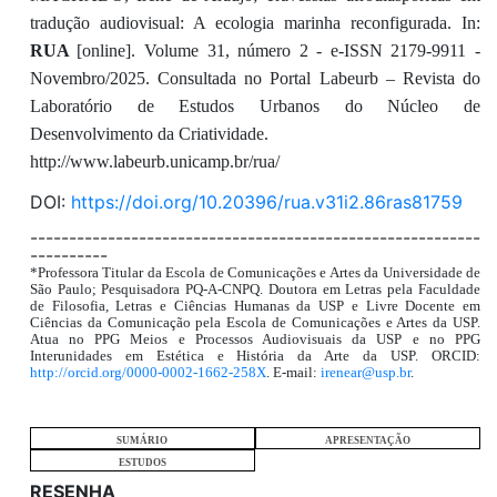
tradução audiovisual: A ecologia marinha reconfigurada. In:
RUA
[online]. Volume 31, número 2 - e-ISSN 2179-9911 -
Novembro/2025. Consultada no Portal Labeurb – Revista do
Laboratório de Estudos Urbanos do Núcleo de
Desenvolvimento da Criatividade.
http://www.labeurb.unicamp.br/rua/
DOI:
https://doi.org/10.20396/rua.v31i2.86ras81759
----------------------------------------------------------
----------
*Professora Titular da Escola de Comunicações e Artes da Universidade de
São Paulo; Pesquisadora PQ-A-CNPQ. Doutora em Letras pela Faculdade
de Filosofia, Letras e Ciências Humanas da USP e Livre Docente em
Ciências da Comunicação pela Escola de Comunicações e Artes da USP.
Atua no PPG Meios e Processos Audiovisuais da USP e no PPG
Interunidades em Estética e História da Arte da USP. ORCID:
http://orcid.org/0000-0002-1662-258X
. E-mail:
irenear@usp.br
.
SUMÁRIO
APRESENTAÇÃO
ESTUDOS
RESENHA