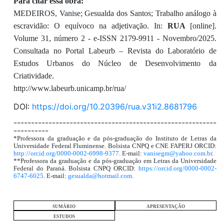
Para citar essa obra:
MEDEIROS, Vanise; Gesualda dos Santos; Trabalho análogo à
escravidão: O equívoco na adjetivação. In:
RUA
[online].
Volume 31, número 2 - e-ISSN 2179-9911 - Novembro/2025.
Consultada no Portal Labeurb – Revista do Laboratório de
Estudos Urbanos do Núcleo de Desenvolvimento da
Criatividade.
http://www.labeurb.unicamp.br/rua/
DOI:
https://doi.org/10.20396/rua.v31i2.8681796
----------------------------------------------------------
----------
*Professora da graduação e da pós-graduação do Instituto de Letras da
Universidade Federal Fluminense. Bolsista CNPQ e CNE FAPERJ ORCID:
http://orcid.org/0000-0002-6998-9377
. E-mail:
vanisegm@yahoo.com.br
.
**Professora da graduação e da pós-graduação em Letras da Universidade
Federal do Paraná. Bolsista CNPQ ORCID:
https://orcid.org/0000-0002-
6747-6025
. E-mail:
gesualda@hotmail.com
.
SUMÁRIO
APRESENTAÇÃO
ESTUDOS