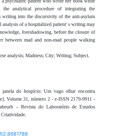
 psychiatric patient who wrote her book while
 the analytical procedure of integrating the
writing into the discursivity of the anti-asylum
 analysis of a hospitalized patient' s writing may
 knowledge, foreshadowing, before the closure of
unter between mad and non-mad people walking
e analysis; Madness; City; Writing; Subject.
anela do hospício: Um vago olhar encontra
ne]. Volume 31, número 2 - e-ISSN 2179-9911 -
abeurb – Revista do Laboratório de Estudos
Criatividade.
31i2.8681788