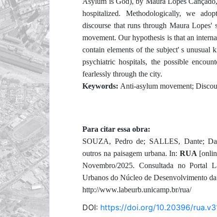
Asylum is God), by Maura Lopes Cançado, a
hospitalized. Methodologically, we adopt
discourse that runs through Maura Lopes' s 
movement. Our hypothesis is that an internal
contain elements of the subject' s unusual
psychiatric hospitals, the possible enco
fearlessly through the city.
Keywords:
Anti-asylum movement; Discours
Para citar essa obra:
SOUZA, Pedro de; SALLES, Dante; Da j
outros na paisagem urbana. In:
RUA
[onli
Novembro/2025. Consultada no Portal L
Urbanos do Núcleo de Desenvolvimento da 
http://www.labeurb.unicamp.br/rua/
DOI:
https://doi.org/10.20396/rua.v