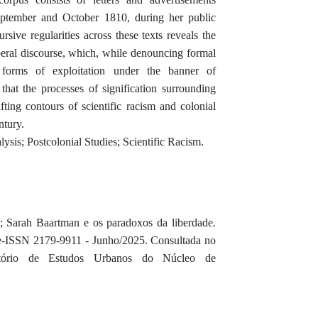
eptember and October 1810, during her public
rsive regularities across these texts reveals the
liberal discourse, which, while denouncing formal
w forms of exploitation under the banner of
hat the processes of signification surrounding
ting contours of scientific racism and colonial
ntury.
sis; Postcolonial Studies; Scientific Racism.
rah Baartman e os paradoxos da liberdade.
 e-ISSN 2179-9911 - Junho/2025. Consultada no
atório de Estudos Urbanos do Núcleo de