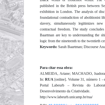
published in the British press between S
exhibition in London. The analysis of discu
foundational contradiction of abolitionist 
slavery, simultaneously legitimizes ne
contractual freedom. The study concludes t
Baartman are key to understanding the shif
logic from the nineteenth to the twentieth ce
Keywords:
Sarah Baartman; Discourse Analy
Para citar essa obra:
ALMEIDA, Ariane; MACHADO, Isadora; Sa
In:
RUA
[online]. Volume 31, número 1 -
Portal Labeurb – Revista do Labor
Desenvolvimento da Criatividade.
http://www.labeurb.unicamp.br/rua/