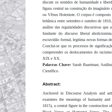
discute os sentidos de humanidade e liber
figura central na construção do imaginári
ou Vênus Hotentote. O corpus é composto p
britânica entre setembro e outubro de 1810
análise das regularidades discursivas que 
fundante do discurso liberal abolicion
escravidão formal, legitima novas formas de
Conclui-se que os processos de significaç
compreender os deslocamentos do racismo ci
XIX e XX.
Palavras Chave:
Sarah Baartman; Anális
Científico.
Abstract:
Anchored in Discourse Analysis and articu
examines the meanings of humanity and 
1815), a central figure in the construction
Black Venus or Hottentot Venus. The co