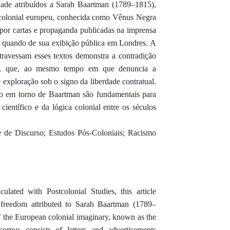
dade atribuídos a Sarah Baartman (1789–1815),
o colonial europeu, conhecida como Vênus Negra
or cartas e propaganda publicadas na imprensa
, quando de sua exibição pública em Londres. A
atravessam esses textos demonstra a contradição
ista, que, ao mesmo tempo em que denuncia a
 exploração sob o signo da liberdade contratual.
ão em torno de Baartman são fundamentais para
entífico e da lógica colonial entre os séculos
e de Discurso; Estudos Pós-Coloniais; Racismo
lated with Postcolonial Studies, this article
freedom attributed to Sarah Baartman (1789–
 of the European colonial imaginary, known as the
rpus consists of letters and advertisements