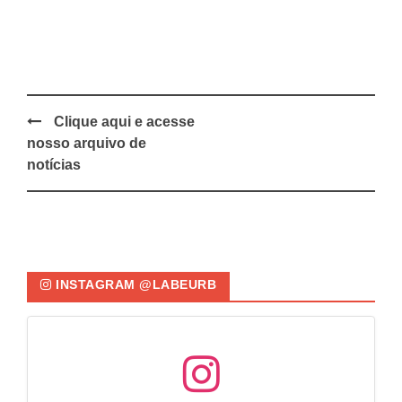
Clique aqui e acesse
Post
nosso arquivo de
navigation
notícias
INSTAGRAM @LABEURB