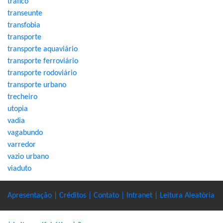
tráfico
transeunte
transfobia
transporte
transporte aquaviário
transporte ferroviário
transporte rodoviário
transporte urbano
trecheiro
utopia
vadia
vagabundo
varredor
vazio urbano
viaduto
Apresentação |
Créditos |
Contato |
Intranet |
Leitura Aleatória