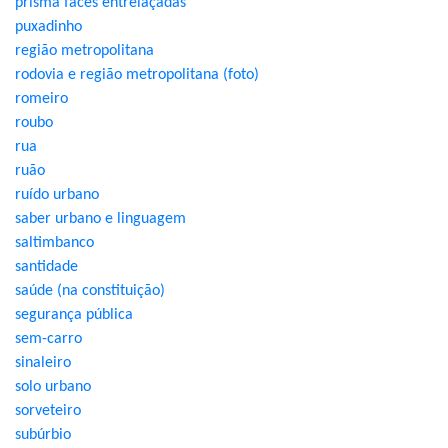
prisma faces entrelaçadas
puxadinho
região metropolitana
rodovia e região metropolitana (foto)
romeiro
roubo
rua
ruão
ruído urbano
saber urbano e linguagem
saltimbanco
santidade
saúde (na constituição)
segurança pública
sem-carro
sinaleiro
solo urbano
sorveteiro
subúrbio