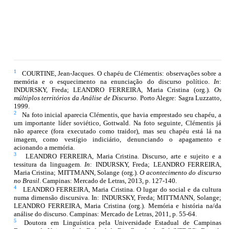
1
COURTINE, Jean-Jacques. O chapéu de Clémentis: observações sobre a
memória e o esquecimento na enunciação do discurso político.
In
:
INDURSKY, Freda; LEANDRO FERREIRA, Maria Cristina (org.).
Os
múltiplos territórios da Análise de Discurso.
Porto Alegre: Sagra Luzzatto,
1999.
2
Na foto inicial aparecia Clémentis, que havia emprestado seu chapéu, a
um importante líder soviético, Gottwald. Na foto seguinte, Clémentis já
não aparece (fora executado como traidor), mas seu chapéu está lá na
imagem, como vestígio indiciário, denunciando o apagamento e
acionando a memória.
3
LEANDRO FERREIRA, Maria Cristina. Discurso, arte e sujeito e a
tessitura da linguagem.
In
: INDURSKY, Freda; LEANDRO FERREIRA,
Maria Cristina; MITTMANN, Solange (org.).
O acontecimento do discurso
no Brasil
. Campinas: Mercado de Letras, 2013, p. 127-140.
4
LEANDRO FERREIRA, Maria Cristina. O lugar do social e da cultura
numa dimensão discursiva. In: INDURSKY, Freda; MITTMANN, Solange;
LEANDRO FERREIRA, Maria Cristina (org.). Memória e história na/da
análise do discurso. Campinas: Mercado de Letras, 2011, p. 55-64.
5
Doutora em Linguística pela Universidade Estadual de Campinas