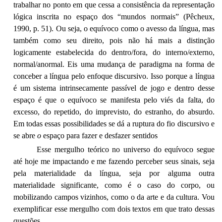
trabalhar no ponto em que cessa a consistência da representação
lógica inscrita no espaço dos “mundos normais” (Pêcheux,
1990, p. 51). Ou seja, o equívoco como o avesso da língua, mas
também como seu direito, pois não há mais a distinção
logicamente estabelecida do dentro/fora, do interno/externo,
normal/anormal. Eis uma mudança de paradigma na forma de
conceber a língua pelo enfoque discursivo. Isso porque a língua
é um sistema intrinsecamente passível de jogo e dentro desse
espaço é que o equívoco se manifesta pelo viés da falta, do
excesso, do repetido, do imprevisto, do estranho, do absurdo.
Em todas essas possibilidades se dá a ruptura do fio discursivo e
se abre
o
espaço para fazer e desfazer sentidos
Esse mergulho teórico no universo do equívoco segue
até hoje me impactando e me fazendo perceber seus sinais, seja
pela materialidade da língua, seja por alguma outra
materialidade significante, como é o caso do corpo, ou
mobilizando campos vizinhos, como o da arte e da cultura. Vou
exemplificar esse mergulho com dois textos em que trato dessas
questões.