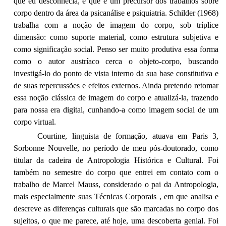
que eu desconhecia, e que é um precursor dos trabalhos sobre
corpo dentro da área da psicanálise e psiquiatria. Schilder (1968)
trabalha com a noção de imagem do corpo, sob tríplice
dimensão: como suporte material, como estrutura subjetiva e
como significação social. Penso ser muito produtiva essa forma
como o autor austríaco cerca o objeto-corpo, buscando
investigá-lo do ponto de vista interno da sua base constitutiva e
de suas repercussões e efeitos externos. Ainda pretendo retomar
essa noção clássica de imagem do corpo e atualizá-la, trazendo
para nossa era digital, cunhando-a como imagem social de um
corpo virtual.
Courtine, linguista de formação, atuava em Paris 3,
Sorbonne Nouvelle, no período de meu pós-doutorado, como
titular da cadeira de Antropologia Histórica e Cultural. Foi
também no semestre do corpo que entrei em contato com o
trabalho de Marcel Mauss, considerado o pai da Antropologia,
mais especialmente suas Técnicas Corporais , em que analisa e
descreve as diferenças culturais que são marcadas no corpo dos
sujeitos, o que me parece, até hoje, uma descoberta genial. Foi