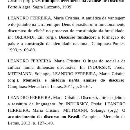
Cristina (org.).
Os múltiplos territórios da Análise de Discurso
.
Porto Alegre: Sagra Luzzatto, 1999.
LEANDRO FERREIRA, Maria Cristina. A antiética da vantagem
e do jeitinho na terra em que Deus é brasileiro: o funcionamento
discursivo do clichê no processo de constituição da brasilidade.
In
: ORLANDI, Eni (org.).
Discurso fundador
: a formação do
país e a construção da identidade nacional. Campinas: Pontes,
1993, p. 69-80.
LEANDRO FERREIRA, Maria Cristina. O lugar do social e da
cultura numa dimensão discursiva. In: INDURSKY, Freda;
MITTMANN, Solange; LEANDRO FERREIRA,
Maria Cristina
(org.).
Memória e história na/da análise do discurso
.
Campinas: Mercado de Letras, 2011, p. 55-64.
LEANDRO FERREIRA, Maria Cristina. Discurso, arte e sujeito e
a tessitura da linguagem.
In
: INDURSKY, Freda; LEANDRO
FERREIRA, Maria Cristina; MITTMANN, Solange (org.).
O
acontecimento do discurso no Brasil
. Campinas: Mercado de
Letras, 2013, p. 127-140.