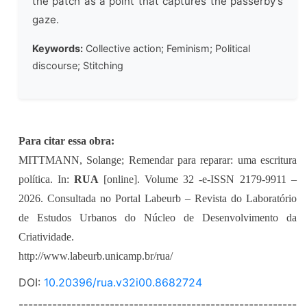
the patch as a point that captures the passerby’s
gaze.
Keywords:
Collective action; Feminism; Political
discourse; Stitching
Para citar essa obra:
MITTMANN, Solange; Remendar para reparar: uma escritura
política. In:
RUA
[online]. Volume 32 -e-ISSN 2179-9911 –
2026. Consultada no Portal Labeurb – Revista do Laboratório
de Estudos Urbanos do Núcleo de Desenvolvimento da
Criatividade.
http://www.labeurb.unicamp.br/rua/
DOI:
10.20396/rua.v32i00.8682724
----------------------------------------------------------