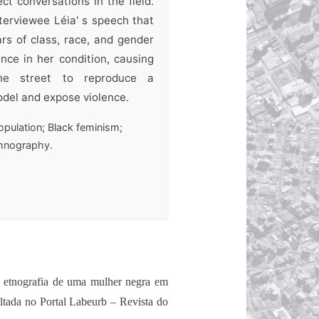
ect conversations in the field.
terviewee Léia' s speech that
lars of class, race, and gender
ence in her condition, causing
he street to reproduce a
odel and expose violence.
ulation; Black feminism;
hnography.
etnografia de uma mulher negra em
tada no Portal Labeurb – Revista do