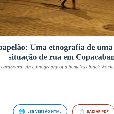
 papelão: Uma etnografia de um
situação de rua em Copacaba
n cardboard: An ethnography of a homeless black Wom
🌐
📄
LER VERSÃO HTML
BAIXAR PDF