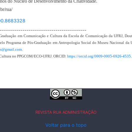
nos do Núcleo de Desenvolvimento da Criatividade.
br/rua/
i00.8683328
------------------------------------------
-Graduação em Comunicação e Cultura da Escola de Comunicação da UFRJ, Dout
pelo Programa de Pós-Graduação em Antropologia Social do Museu Nacional d
ocs@gmail.com
.
e Cultura no PPGCOM/ECO-UFRJ. ORCID:
https://orcid.org/0009-0005-6926-4535
REVISTA RUA ADMINISTRAÇÃO
Voltar para o topo