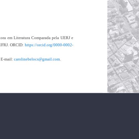
ora em Literatura Comparada pela UERJ e
a UFRJ. ORCID:
https://orcid.org/0000-0002-
. E-mail:
carolinebelocs@gmail.com
.