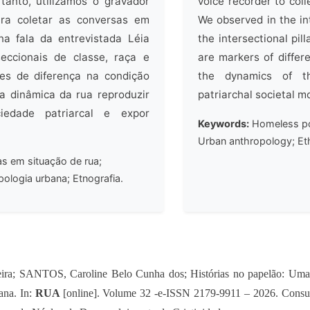
 tanto, utilizamos o gravador
voice recorder to coll
ara coletar as conversas em
We observed in the in
a fala da entrevistada Léia
the intersectional pil
seccionais de classe, raça e
are markers of differ
es de diferença na condição
the dynamics of t
a dinâmica da rua reproduzir
patriarchal societal m
edade patriarcal e expor
Keywords:
Homeless pop
Urban anthropology; Et
s em situação de rua;
ologia urbana; Etnografia.
a; SANTOS, Caroline Belo Cunha dos; Histórias no papelão: Uma 
ana. In:
RUA
[online]. Volume 32 -e-ISSN 2179-9911 – 2026. Consul