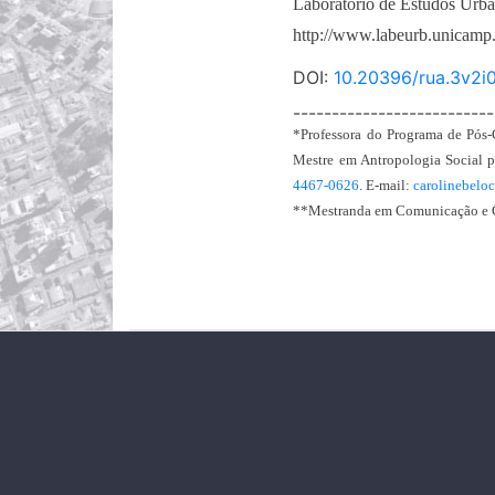
Laboratório de Estudos Urba
http://www.labeurb.unicamp.
DOI:
10.20396/rua.3v2
--------------------------
*Professora do Programa de Pós
Mestre em Antropologia Social 
4467-0626
. E-mail:
carolinebel
**Mestranda em Comunicação 