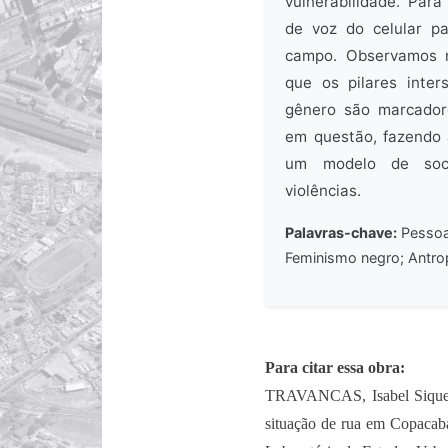
vulnerabilidade. Para
de voz do celular p
campo. Observamos n
que os pilares inter
gênero são marcador
em questão, fazendo 
um modelo de soci
violências.
Palavras-chave:
Pessoa
Feminismo negro; Antrop
Para citar essa obra:
TRAVANCAS, Isabel Siqueir
situação de rua em Copacab