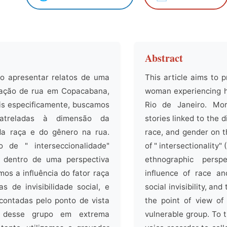
Abstract
go apresentar relatos de uma
This article aims to 
uação de rua em Copacabana,
woman experiencing 
is especificamente, buscamos
Rio de Janeiro. More
 atreladas à dimensão da
stories linked to the di
, da raça e do gênero na rua.
race, and gender on t
o de " interseccionalidade"
of " intersectionality" 
), dentro de uma perspectiva
ethnographic persp
mos a influência do fator raça
influence of race a
s de invisibilidade social, e
social invisibility, an
contadas pelo ponto de vista
the point of view of
 desse grupo em extrema
vulnerable group. To 