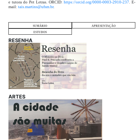
e tutora do Pet Letras. ORCID:
https://orcid.org/0000-0003-2910-237
. E-
mail:
tais.martins@ufsm.br
.
SUMÁRIO
APRESENTAÇÃO
ESTUDOS
RESENHA
ARTES