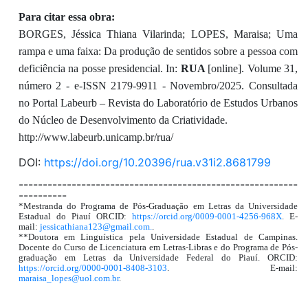
Para citar essa obra:
BORGES, Jéssica Thiana Vilarinda; LOPES, Maraisa; Uma
rampa e uma faixa: Da produção de sentidos sobre a pessoa com
deficiência na posse presidencial. In:
RUA
[online]. Volume 31,
número 2 - e-ISSN 2179-9911 - Novembro/2025. Consultada
no Portal Labeurb – Revista do Laboratório de Estudos Urbanos
do Núcleo de Desenvolvimento da Criatividade.
http://www.labeurb.unicamp.br/rua/
DOI:
https://doi.org/10.20396/rua.v31i2.8681799
----------------------------------------------------------
----------
*Mestranda do Programa de Pós-Graduação em Letras da Universidade
Estadual do Piauí ORCID:
https://orcid.org/0009-0001-4256-968X
. E-
mail:
jessicathiana123@gmail.com.
.
**Doutora em Linguística pela Universidade Estadual de Campinas.
Docente do Curso de Licenciatura em Letras-Libras e do Programa de Pós-
graduação em Letras da Universidade Federal do Piauí. ORCID:
https://orcid.org/0000-0001-8408-3103
. E-mail:
maraisa_lopes@uol.com.br
.