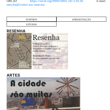
ORCID:
https://orcid.org/0000-0001-5873-4136
. E-mail:
rarocha@correo.xoc.uam.mx
.
SUMÁRIO
APRESENTAÇÃO
ESTUDOS
RESENHA
ARTES