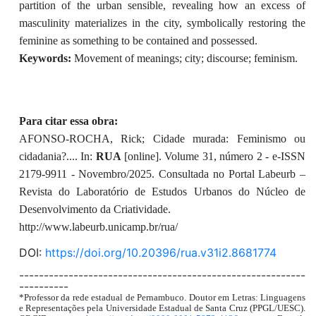
partition of the urban sensible, revealing how an excess of
masculinity materializes in the city, symbolically restoring the
feminine as something to be contained and possessed.
Keywords:
Movement of meanings; city; discourse; feminism.
Para citar essa obra:
AFONSO-ROCHA, Rick; Cidade murada: Feminismo ou
cidadania?.... In:
RUA
[online]. Volume 31, número 2 - e-ISSN
2179-9911 - Novembro/2025. Consultada no Portal Labeurb –
Revista do Laboratório de Estudos Urbanos do Núcleo de
Desenvolvimento da Criatividade.
http://www.labeurb.unicamp.br/rua/
DOI:
https://doi.org/10.20396/rua.v31i2.8681774
----------------------------------------------------------
----------
*Professor da rede estadual de Pernambuco. Doutor em Letras: Linguagens
e Representações pela Universidade Estadual de Santa Cruz (PPGL/UESC).