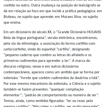
contido no outro. Outra mudança na posição do lexicógrafo se
dá em relação ao foco em que incide a prática pedagógica: em
Bluteau, no sujeito que aprende; em Moraes Silva, no sujeito
que ensina.
Em um dicionário do século XX, o “Grande Dicionário HOUAISS
Beta da língua portuguesa”, versão eletrônica, encontramos,
pela via da etimologia, a associação do termo
cartilha
com
carta/cartinha
, vinda do espanhol “cartilla”, designando
“pequeno caderno que contém as letras do alfabeto e os
primeiros rudimentos para aprender a ler”. A marca do
discurso religioso, nesse e em outros dicionários
contemporâneos, aparece como um sentido que se forma por
extensão: “livrete que contém rudimentos da doutrina cristã”.
Por esse mesmo mecanismo da extensão, a Ciência e o sujeito
também se fazem presentes: “qualquer compilação
elementar”; “padrão de comportamento ou maneira de ser”.
Temos, ainda, como sentidos figurados: “ler ou rezar pela
mesma cartilha”; “Não saber a cartilha, ser muito ignorante”