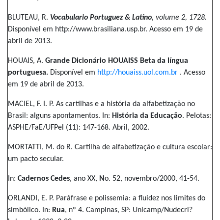
BLUTEAU, R.
Vocabulario Portuguez & Latino
, volume 2, 1728.
Disponível em http://www.brasiliana.usp.br. Acesso em 19 de
abril de 2013.
HOUAIS, A.
Grande Dicionário HOUAISS Beta da língua
portuguesa.
Disponível em
http://houaiss.uol.com.br
. Acesso
em 19 de abril de 2013.
MACIEL, F. I. P. As cartilhas e a história da alfabetização no
Brasil: alguns apontamentos. In:
História da Educação
. Pelotas:
ASPHE/FaE/UFPel (11): 147-168. Abril, 2002.
MORTATTI, M. do R. Cartilha de alfabetização e cultura escolar:
um pacto secular.
In:
Cadernos Cedes
, ano XX,
N
o. 52, novembro/2000, 41-54.
ORLANDI, E. P. Paráfrase e polissemia: a fluidez nos limites do
simbólico. In:
Rua
, nº 4. Campinas, SP: Unicamp/Nudecri?