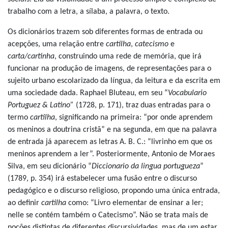
trabalho com a letra, a sílaba, a palavra, o texto.
Os dicionários trazem sob diferentes formas de entrada ou
acepções, uma relação entre
cartilha
,
catecismo
e
carta/cartinha
, construindo uma rede de memória, que irá
funcionar na produção de imagens, de representações para o
sujeito urbano escolarizado da língua, da leitura e da escrita em
uma sociedade dada. Raphael Bluteau, em seu “
Vocabulario
Portuguez & Latino”
(1728, p. 171), traz duas entradas para o
termo
cartilha
, significando na primeira: “por onde aprendem
os meninos a doutrina cristã” e na segunda, em que na palavra
de entrada já aparecem as letras A. B. C.: “livrinho em que os
meninos aprendem a ler”. Posteriormente, Antonio de Moraes
Silva, em seu dicionário “
Diccionario da lingua portugueza
”
(1789, p. 354) irá estabelecer uma fusão entre o discurso
pedagógico e o discurso religioso, propondo uma única entrada,
ao definir
cartilha
como: “Livro elementar de ensinar a ler;
nelle se contém também o Catecismo”. Não se trata mais de
noções distintas de diferentes discursividades, mas de um estar