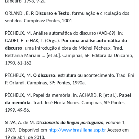
Labeurb, 1998, 9-20.
ORLANDI, E. P.
Discurso e Texto
: formulação e circulação dos
sentidos. Campinas: Pontes, 2001.
PÊCHEUX, M. Análise automática do discurso (AAD-69). In:
GADET, F. e HAK, T. (Orgs.).
Por uma análise automática do
discurso
: uma introdução à obra de Michel Pêcheux. Trad.
Bethânia Mariani ... [et al.]. Campinas, SP: Editora da Unicamp,
1990, 61-162.
PÊCHEUX, M.
O discurso
: estrutura ou acontecimento. Trad. Eni
P. Orlandi. Campinas, SP: Pontes, 1990a.
PÊCHEUX, M. Papel da memória. In: ACHARD, P. [et al.].
Papel
da memória.
Trad. José Horta Nunes. Campinas, SP: Pontes,
1999, 49-56.
SILVA, A. de M.
Diccionario da lingua portugueza,
volume 1,
1789.
Disponível em
http://www.brasiliana.usp.br
Acesso em
19 de abril de 2013.