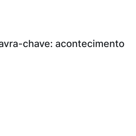
lavra-chave: acontecimento