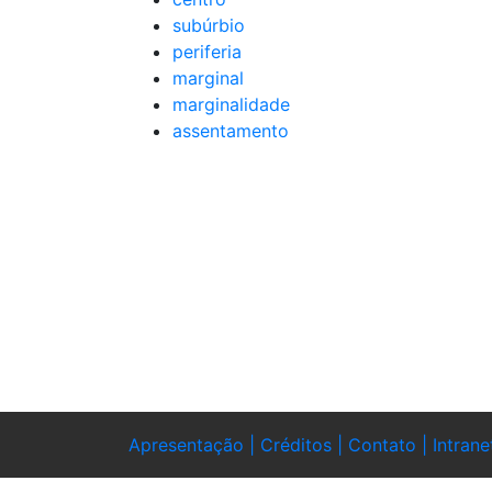
subúrbio
periferia
marginal
marginalidade
assentamento
Apresentação |
Créditos |
Contato |
Intrane