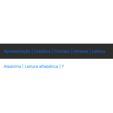
Apresentação |
Créditos |
Contato |
Intranet |
Leitura
Aleatória |
Leitura alfabética |
?