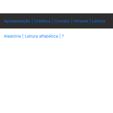
Apresentação |
Créditos |
Contato |
Intranet |
Leitura
Aleatória |
Leitura alfabética |
?