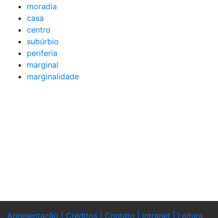
moradia
casa
centro
subúrbio
periferia
marginal
marginalidade
Apresentação |
Créditos |
Contato |
Intranet |
Leitura