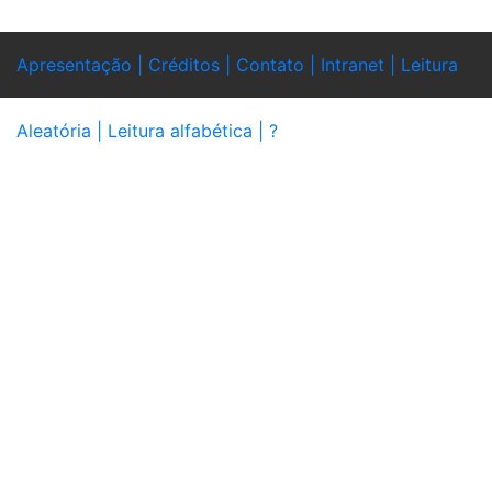
Apresentação |
Créditos |
Contato |
Intranet |
Leitura
Aleatória |
Leitura alfabética |
?