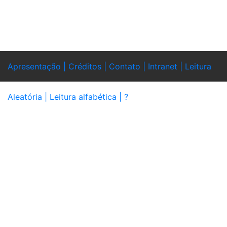
Apresentação |
Créditos |
Contato |
Intranet |
Leitura
Aleatória |
Leitura alfabética |
?